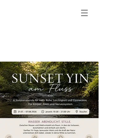
Healing breath & touch
Meditation.Reflexion.Regeneration
by Bianca Löweherz