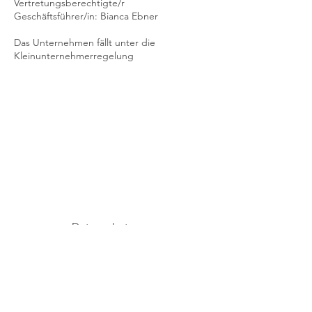
Vertretungsberechtigte/r
Geschäftsführer/in: Bianca Ebner
Das Unternehmen fällt unter die
Kleinunternehmerregelung
Datenschutz
AGB
Cookies
Impressum
© 2024 Bianca Löweherz