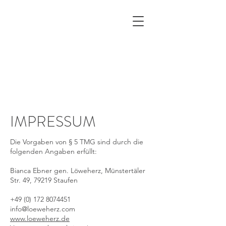
Healing breath & touch
Meditation.Reflexion.Regeneration
by Bianca Löweherz
IMPRESSUM
Die Vorgaben von § 5 TMG sind durch die
folgenden Angaben erfüllt:
Bianca Ebner gen. Löweherz, Münstertäler
Str. 49, 79219 Staufen
+49 (0) 172 8074451
info@loeweherz.com
www.loeweherz.de