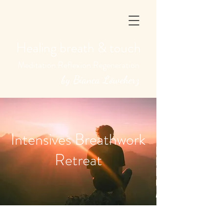
Healing breath & touch
Meditation.Reflexion.Regeneration
by Bianca Löweherz
Intensives Breathwork
Retreat